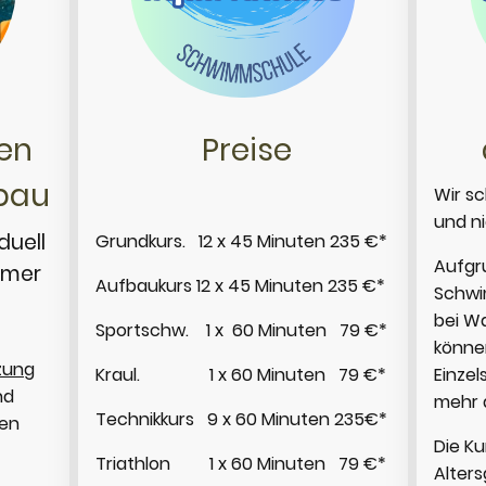
men
Preise
bau
Wir s
und n
duell
Grundkurs. 12 x 45 Minuten 235 €*
Aufgr
hmer
Aufbaukurs 12 x 45 Minuten 235 €*
Schwim
bei Wa
Sportschw. 1 x 60 Minuten 79 €*
könne
zung
Kraul. 1 x 60 Minuten 79 €*
Einzel
nd
mehr 
Technikkurs 9 x 60 Minuten 235€*
en
Die Ku
Triathlon 1 x 60 Minuten 79 €*
Alter