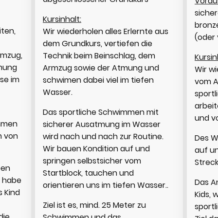
Vorau
siche
Kursinhalt:
bronz
iten,
Wir wiederholen alles Erlernte aus
(oder 
dem Grundkurs, vertiefen die
rmzug,
Technik beim Beinschlag, dem
Kursin
tmung
Armzug sowie der Atmung und
Wir w
ese im
schwimen dabei viel im tiefen
vom A
Wasser.
sport
arbeit
Das sportliche Schwimmen mit
und v
immen
sicherer Ausatmung im Wasser
n von
wird nach und nach zur Routine.
Des W
Wir bauen Kondition auf und
auf un
springen selbstsicher vom
Strec
pen
Startblock, tauchen und
h habe
Das An
orientieren uns im tiefen Wasser..
s Kind
Kids,
Ziel ist es, mind. 25 Meter zu
sport
die
Schwimmen und das