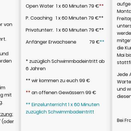
aufge
Open Water 1 x 60 Minuten 79 €
**
Monta
P. Coaching 1 x 60 Minuten 79 €**
Freita
r von
unter
Privatunterr. 1 x 60 Minuten 79 €**
werde
rt.
mitget
Anfänger Erwachsene 79 €
**
die Ku
 und
Mai bi
erden
* zuzüglich Schwimmbadeintritt ab
stattf
6 Jahren
Jede 
** wir kommen zu euch 99 €
Wartel
 im
und wi
**
an offenen Gewässern 99 €
g mit
diese
g.
** Einzelunterricht 1 x 60 Minuten
zuzüglich Schwimmbadeintritt
tzung:
Bei F
 (oder