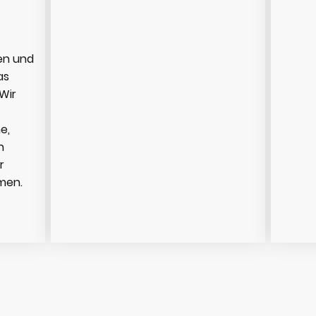
en und
as
Wir
e,
n
r
mmen.