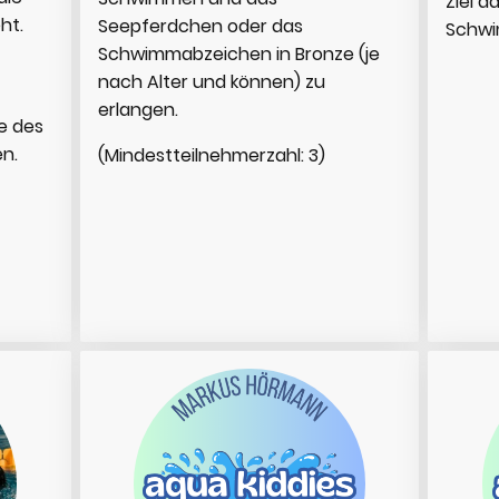
Ziel d
ht.
Seepferdchen oder das
Schw
Schwimmabzeichen in Bronze (je
nach Alter und können) zu
erlangen.
e des
en.
(Mindestteilnehmerzahl: 3)