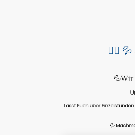
🧜‍♀️ 💦
💦Wir
U
Lasst Euch über Einzelstunden
💦 Machmal