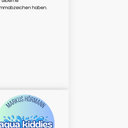
a silberne
immabzeichen haben.