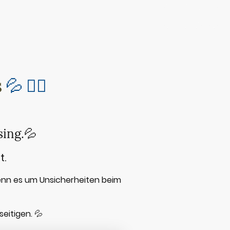
s
💦 🧜‍♀️
ing.💦
t.
wenn es um Unsicherheiten beim
eitigen. 💦