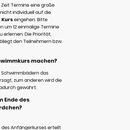
en Zeit Termine eine große
nicht individuell auf die
m
Kurs
eingehen. Bitte
en um 12 einmalige Termine
rlernen. Die Priorität,
obliegt den Teilnehmern bzw.
Schwimmkurs machen?
llen Schwimmbädern das
rsagt, zum anderen wird die
dadurch gewahrt.
m Ende des
 Seepferdchen?
des Anfängerkurses erteilt