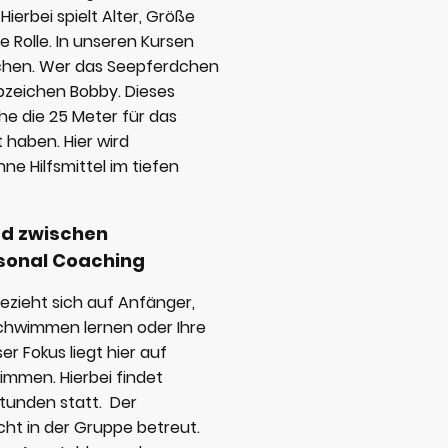
ierbei spielt Alter, Größe
e Rolle. In unseren Kursen
chen. Wer das Seepferdchen
bzeichen Bobby. Dieses
che die 25 Meter für das
haben. Hier wird
ne Hilfsmittel im tiefen
.
ed zwischen
rsonal Coaching
zieht sich auf Anfänger,
Schwimmen lernen oder Ihre
r Fokus liegt hier auf
immen. Hierbei findet
stunden statt. Der
cht in der Gruppe betreut.